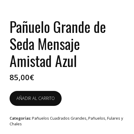
Pañuelo Grande de
Seda Mensaje
Amistad Azul
85,00
€
Pañuelo
AÑADIR AL CARRITO
Grande
de
Seda
Categorías:
Pañuelos Cuadrados Grandes
,
Pañuelos, Fulares y
Mensaje
Chales
Amistad