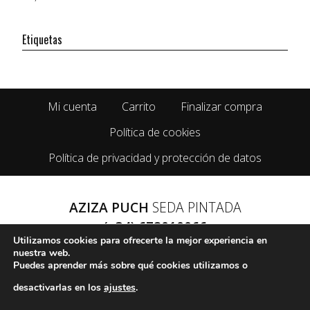
Etiquetas
Mi cuenta
Carrito
Finalizar compra
Política de cookies
Política de privacidad y protección de datos
AZIZA PUCH
SEDA PINTADA
(+34) 678010066
Utilizamos cookies para ofrecerte la mejor experiencia en
CALLE PRADO 19. 31227 MEANO. NAVARRA.
nuestra web.
Puedes aprender más sobre qué cookies utilizamos o
desactivarlas en los
ajustes
.
FACEBOOK
INSTAGRAM